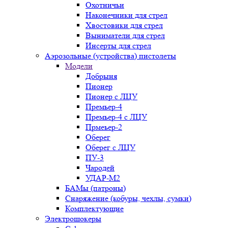
Охотничьи
Наконечники для стрел
Хвостовики для стрел
Выниматели для стрел
Инсерты для стрел
Аэрозольные (устройства) пистолеты
Модели
Добрыня
Пионер
Пионер с ЛЦУ
Премьер-4
Премьер-4 с ЛЦУ
Прмеьер-2
Оберег
Оберег с ЛЦУ
ПУ-3
Чародей
УДАР-М2
БАМы (патроны)
Снаряжение (кобуры, чехлы, сумки)
Комплектующие
Электрошокеры