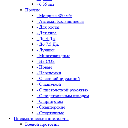
- 6,35 мм
Прочие
- Мощные 380 м/с
- Автомат Калашникова
- Для охоты
- Для тира
- До 3 Дж
- До 7,5 Дж
- Лучшие
- Многозарядные
- На CO2
- Новые
- Переломки
- С газовой пружиной
- С накачкой
- С пистолетной рукоятью
- С подствольным взводом
- С прицелом
- Снайперские
- Спортивные
Пневматические пистолеты
Боевой прототип