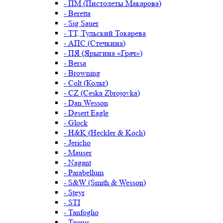
- ПМ (Пистолеты Макарова)
- Beretta
- Sig Sauer
- ТТ, Тульский Токарева
- АПС (Стечкина)
- ПЯ (Ярыгина «Грач»)
- Bersa
- Browning
- Colt (Кольт)
- CZ (Ceska Zbrojovka)
- Dan Wesson
- Desert Eagle
- Glock
- H&K (Heckler & Koch)
- Jericho
- Mauser
- Nagant
- Parabellum
- S&W (Smith & Wesson)
- Steyr
- STI
- Tanfoglio
- Taurus