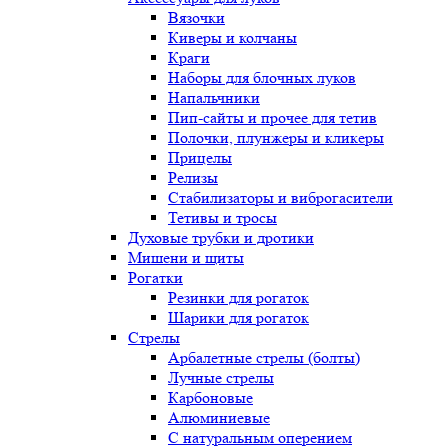
Вязочки
Киверы и колчаны
Краги
Наборы для блочных луков
Напальчники
Пип-сайты и прочее для тетив
Полочки, плунжеры и кликеры
Прицелы
Релизы
Стабилизаторы и виброгасители
Тетивы и тросы
Духовые трубки и дротики
Мишени и щиты
Рогатки
Резинки для рогаток
Шарики для рогаток
Стрелы
Арбалетные стрелы (болты)
Лучные стрелы
Карбоновые
Алюминиевые
С натуральным оперением