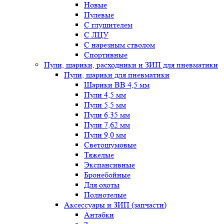
Новые
Пулевые
С глушителем
С ЛЦУ
С нарезным стволом
Спортивные
Пули, шарики, расходники и ЗИП для пневматики
Пули, шарики для пневматики
Шарики BB 4,5 мм
Пули 4,5 мм
Пули 5,5 мм
Пули 6,35 мм
Пули 7,62 мм
Пули 9,0 мм
Светошумовые
Тяжелые
Экспансивные
Бронебойные
Для охоты
Полнотелые
Аксессуары и ЗИП (запчасти)
Антабки