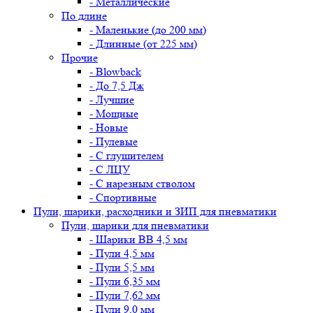
- Металлические
По длине
- Маленькие (до 200 мм)
- Длинные (от 225 мм)
Прочие
- Blowback
- До 7,5 Дж
- Лучшие
- Мощные
- Новые
- Пулевые
- С глушителем
- С ЛЦУ
- С нарезным стволом
- Спортивные
Пули, шарики, расходники и ЗИП для пневматики
Пули, шарики для пневматики
- Шарики BB 4,5 мм
- Пули 4,5 мм
- Пули 5,5 мм
- Пули 6,35 мм
- Пули 7,62 мм
- Пули 9,0 мм