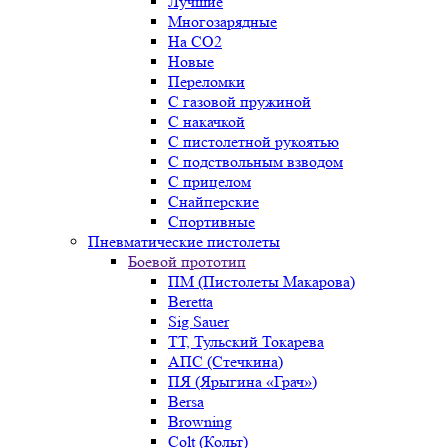
Лучшие
Многозарядные
На CO2
Новые
Переломки
С газовой пружиной
С накачкой
С пистолетной рукоятью
С подствольным взводом
С прицелом
Снайперские
Спортивные
Пневматические пистолеты
Боевой прототип
ПМ (Пистолеты Макарова)
Beretta
Sig Sauer
ТТ, Тульский Токарева
АПС (Стечкина)
ПЯ (Ярыгина «Грач»)
Bersa
Browning
Colt (Кольт)