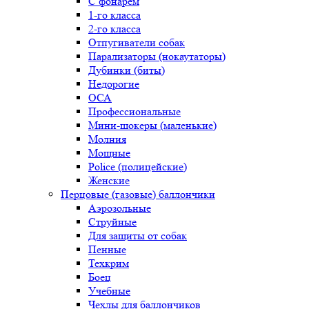
С фонарем
1-го класса
2-го класса
Отпугиватели собак
Парализаторы (нокаутаторы)
Дубинки (биты)
Недорогие
ОСА
Профессиональные
Мини-шокеры (маленькие)
Молния
Мощные
Police (полицейские)
Женские
Перцовые (газовые) баллончики
Аэрозольные
Струйные
Для защиты от собак
Пенные
Техкрим
Боец
Учебные
Чехлы для баллончиков