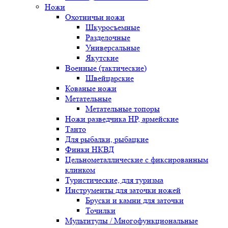
Ножи
Охотничьи ножи
Шкуросъемные
Разделочные
Универсальные
Якутские
Военные (тактические)
Швейцарские
Кованые ножи
Метательные
Метательные топоры
Ножи разведчика НР, армейские
Танто
Для рыбалки, рыбацкие
Финки НКВД
Цельнометаллические с фиксированным
клинком
Туристические, для туризма
Инструменты для заточки ножей
Бруски и камни для заточки
Точилки
Мультитулы / Многофункциональные