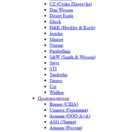
CZ (Ceska Zbrojovka)
Dan Wesson
Desert Eagle
Glock
H&K (Heckler & Koch)
Jericho
Mauser
Nagant
Parabellum
S&W (Smith & Wesson)
Steyr
STI
Tanfoglio
Taurus
Uzi
Walther
Производители
Borner (США)
Umarex (Германия)
Атаман (ООО А+А)
ASG (Дания)
Ataman (Россия)