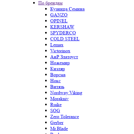
По брендам
Кузница Семина
GANZO
OPINEL
KERSHAW
SPYDERCO
COLD STEEL
Lemax
Victorinox
АиР Златоуст
Ножемир
Кизляр
Ворсма
Нокс
Витязь
Nordway Viking
Morakniv
Ruike
SOG
Zero Tolerance
Gerber
Mr.Blade