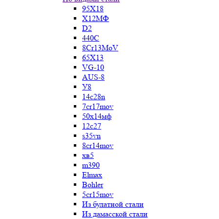
95Х18
Х12МФ
D2
440C
8Cr13MoV
65Х13
VG-10
AUS-8
У8
14c28n
7cr17mov
50х14мф
12c27
s35vn
8cr14mov
хв5
m390
Elmax
Bohler
5cr15mov
Из булатной стали
Из дамасской стали