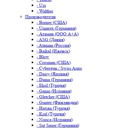
- Uzi
- Walther
Производители
- Borner (США)
- Umarex (Германия)
- Атаман (ООО А+А)
- ASG (Дания)
- Ataman (Россия)
- Baikal (Ижевск)
- Blow
- Crosman (США)
- Cybergun / Swiss Arms
- Daisy (Япония)
- Diana (Германия)
- Ekol (Турция)
- Gamo (Испания)
- Gletcher (США)
- Gunter (Финляндия)
- Hatsan (Турция)
- Kral (Турция)
- Norica (Испания)
- Sig Sauer (Германия)