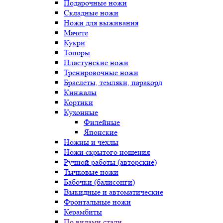
Подарочные ножи
Складные ножи
Ножи для выживания
Мачете
Кукри
Топоры
Пластунские ножи
Тренировочные ножи
Браслеты, темляки, паракорд
Кинжалы
Кортики
Кухонные
Филейные
Японские
Ножны и чехлы
Ножи скрытого ношения
Ручной работы (авторские)
Тычковые ножи
Бабочки (балисонги)
Выкидные и автоматические
Фронтальные ножи
Керамбиты
По видами стали