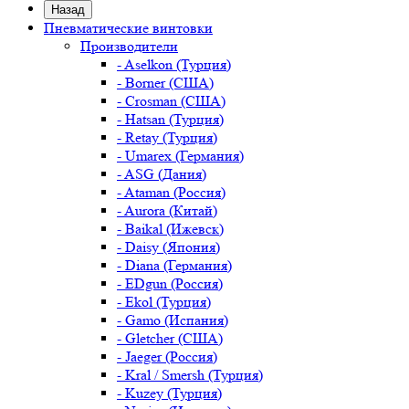
Назад
Пневматические винтовки
Производители
- Aselkon (Турция)
- Borner (США)
- Crosman (США)
- Hatsan (Турция)
- Retay (Турция)
- Umarex (Германия)
- ASG (Дания)
- Ataman (Россия)
- Aurora (Китай)
- Baikal (Ижевск)
- Daisy (Япония)
- Diana (Германия)
- EDgun (Россия)
- Ekol (Турция)
- Gamo (Испания)
- Gletcher (США)
- Jaeger (Россия)
- Kral / Smersh (Турция)
- Kuzey (Турция)