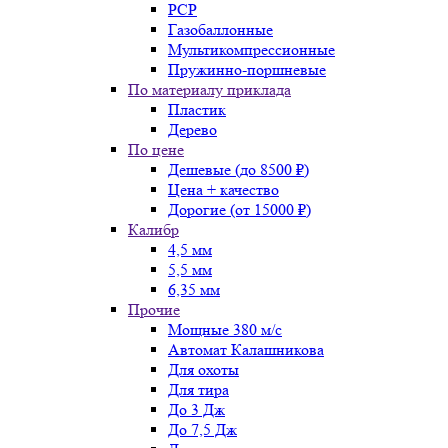
PCP
Газобаллонные
Мультикомпрессионные
Пружинно-поршневые
По материалу приклада
Пластик
Дерево
По цене
Дешевые (до 8500 ₽)
Цена + качество
Дорогие (от 15000 ₽)
Калибр
4,5 мм
5,5 мм
6,35 мм
Прочие
Мощные 380 м/с
Автомат Калашникова
Для охоты
Для тира
До 3 Дж
До 7,5 Дж