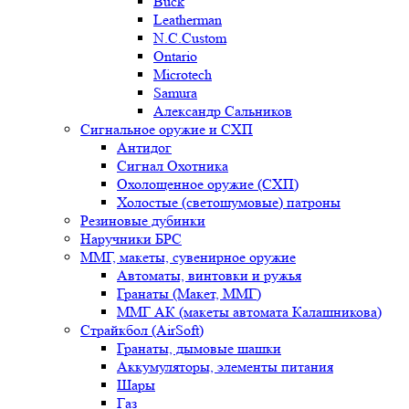
Buck
Leatherman
N.C.Custom
Ontario
Microtech
Samura
Александр Сальников
Сигнальное оружие и СХП
Антидог
Сигнал Охотника
Охолощенное оружие (СХП)
Холостые (светошумовые) патроны
Резиновые дубинки
Наручники БРС
ММГ, макеты, сувенирное оружие
Автоматы, винтовки и ружья
Гранаты (Макет, ММГ)
ММГ АК (макеты автомата Калашникова)
Страйкбол (AirSoft)
Гранаты, дымовые шашки
Аккумуляторы, элементы питания
Шары
Газ