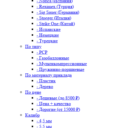
- Norica (Испания)
- Reximex (Турция)
- Sig Sauer (Германия)
- Stoeger (Италия)
- Strike One (Китай)
- Испанские
- Немецкие
- Турецкие
По типу
- PCP
- Газобаллонные
- Мультикомпрессионные
- Пружинно-поршневые
По материалу приклада
- Пластик
- Дерево
По цене
- Дешевые (до 8500 ₽)
- Цена + качество
- Дорогие (от 15000 ₽)
Калибр
- 4,5 мм
- 5,5 мм