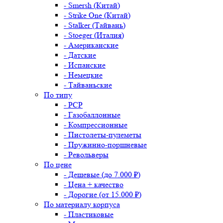
- Smersh (Китай)
- Strike One (Китай)
- Stalker (Тайвань)
- Stoeger (Италия)
- Американские
- Датские
- Испанские
- Немецкие
- Тайваньские
По типу
- PCP
- Газобаллонные
- Компрессионные
- Пистолеты-пулеметы
- Пружинно-поршневые
- Револьверы
По цене
- Дешевые (до 7.000 ₽)
- Цена + качество
- Дорогие (от 15.000 ₽)
По материалу корпуса
- Пластиковые