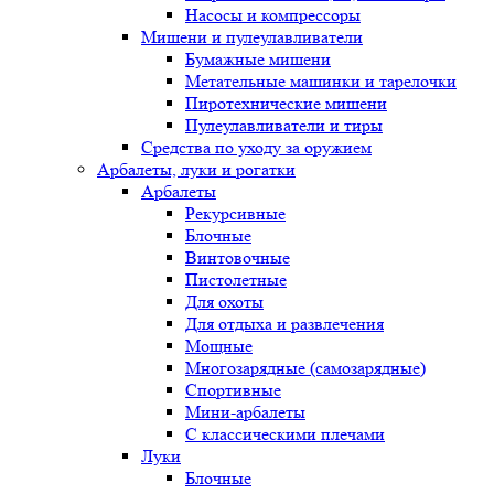
Насосы и компрессоры
Мишени и пулеулавливатели
Бумажные мишени
Метательные машинки и тарелочки
Пиротехнические мишени
Пулеулавливатели и тиры
Средства по уходу за оружием
Арбалеты, луки и рогатки
Арбалеты
Рекурсивные
Блочные
Винтовочные
Пистолетные
Для охоты
Для отдыха и развлечения
Мощные
Многозарядные (самозарядные)
Спортивные
Мини-арбалеты
С классическими плечами
Луки
Блочные