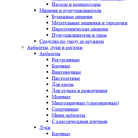
Насосы и компрессоры
Мишени и пулеулавливатели
Бумажные мишени
Метательные машинки и тарелочки
Пиротехнические мишени
Пулеулавливатели и тиры
Средства по уходу за оружием
Арбалеты, луки и рогатки
Арбалеты
Рекурсивные
Блочные
Винтовочные
Пистолетные
Для охоты
Для отдыха и развлечения
Мощные
Многозарядные (самозарядные)
Спортивные
Мини-арбалеты
С классическими плечами
Луки
Блочные