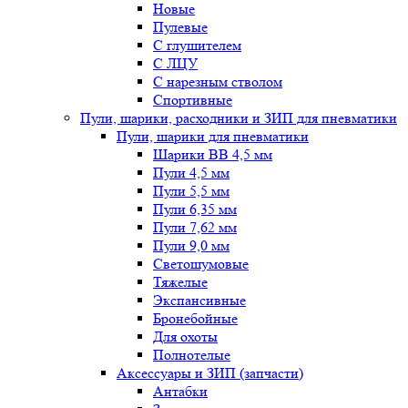
Новые
Пулевые
С глушителем
С ЛЦУ
С нарезным стволом
Спортивные
Пули, шарики, расходники и ЗИП для пневматики
Пули, шарики для пневматики
Шарики BB 4,5 мм
Пули 4,5 мм
Пули 5,5 мм
Пули 6,35 мм
Пули 7,62 мм
Пули 9,0 мм
Светошумовые
Тяжелые
Экспансивные
Бронебойные
Для охоты
Полнотелые
Аксессуары и ЗИП (запчасти)
Антабки