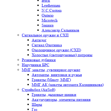
Buck
Leatherman
N.C.Custom
Ontario
Microtech
Samura
Александр Сальников
Сигнальное оружие и СХП
Антидог
Сигнал Охотника
Охолощенное оружие (СХП)
Холостые (светошумовые) патроны
Резиновые дубинки
Наручники БРС
ММГ, макеты, сувенирное оружие
Автоматы, винтовки и ружья
Гранаты (Макет, ММГ)
ММГ АК (макеты автомата Калашникова)
Страйкбол (AirSoft)
Гранаты, дымовые шашки
Аккумуляторы, элементы питания
Шары
Газ