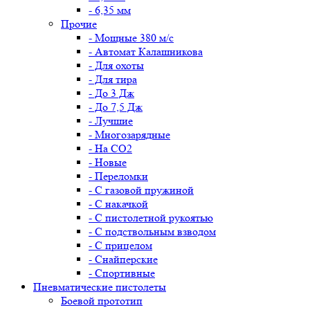
- 6,35 мм
Прочие
- Мощные 380 м/с
- Автомат Калашникова
- Для охоты
- Для тира
- До 3 Дж
- До 7,5 Дж
- Лучшие
- Многозарядные
- На CO2
- Новые
- Переломки
- С газовой пружиной
- С накачкой
- С пистолетной рукоятью
- С подствольным взводом
- С прицелом
- Снайперские
- Спортивные
Пневматические пистолеты
Боевой прототип