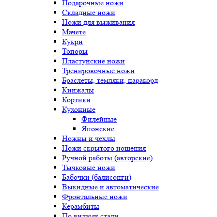
Подарочные ножи
Складные ножи
Ножи для выживания
Мачете
Кукри
Топоры
Пластунские ножи
Тренировочные ножи
Браслеты, темляки, паракорд
Кинжалы
Кортики
Кухонные
Филейные
Японские
Ножны и чехлы
Ножи скрытого ношения
Ручной работы (авторские)
Тычковые ножи
Бабочки (балисонги)
Выкидные и автоматические
Фронтальные ножи
Керамбиты
По видами стали