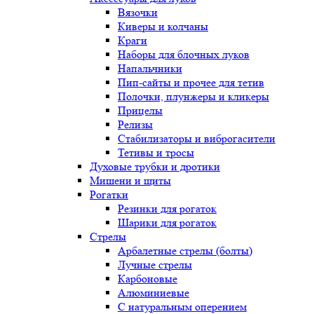
Вязочки
Киверы и колчаны
Краги
Наборы для блочных луков
Напальчники
Пип-сайты и прочее для тетив
Полочки, плунжеры и кликеры
Прицелы
Релизы
Стабилизаторы и виброгасители
Тетивы и тросы
Духовые трубки и дротики
Мишени и щиты
Рогатки
Резинки для рогаток
Шарики для рогаток
Стрелы
Арбалетные стрелы (болты)
Лучные стрелы
Карбоновые
Алюминиевые
С натуральным оперением