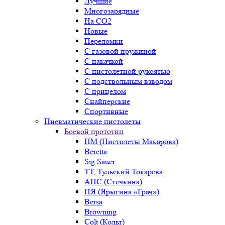
Лучшие
Многозарядные
На CO2
Новые
Переломки
С газовой пружиной
С накачкой
С пистолетной рукоятью
С подствольным взводом
С прицелом
Снайперские
Спортивные
Пневматические пистолеты
Боевой прототип
ПМ (Пистолеты Макарова)
Beretta
Sig Sauer
ТТ, Тульский Токарева
АПС (Стечкина)
ПЯ (Ярыгина «Грач»)
Bersa
Browning
Colt (Кольт)