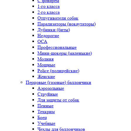
С фонарем
1-го класса
2-го класса
Отпугиватели собак
Парализаторы (нокаутаторы)
Дубинки (биты)
Недорогие
ОСА
Профессиональные
Мини-шокеры (маленькие)
Молния
Мощные
Police (полицейские)
Женские
Перцовые (газовые) баллончики
Аэрозольные
Струйные
Для защиты от собак
Пенные
Техкрим
Боец
Учебные
Чехлы для баллончиков