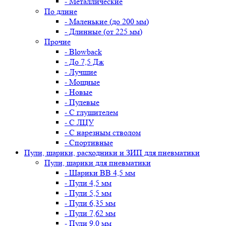
- Металлические
По длине
- Маленькие (до 200 мм)
- Длинные (от 225 мм)
Прочие
- Blowback
- До 7,5 Дж
- Лучшие
- Мощные
- Новые
- Пулевые
- С глушителем
- С ЛЦУ
- С нарезным стволом
- Спортивные
Пули, шарики, расходники и ЗИП для пневматики
Пули, шарики для пневматики
- Шарики BB 4,5 мм
- Пули 4,5 мм
- Пули 5,5 мм
- Пули 6,35 мм
- Пули 7,62 мм
- Пули 9,0 мм