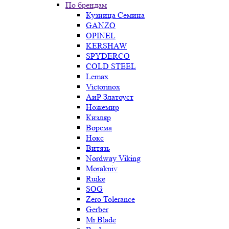
По брендам
Кузница Семина
GANZO
OPINEL
KERSHAW
SPYDERCO
COLD STEEL
Lemax
Victorinox
АиР Златоуст
Ножемир
Кизляр
Ворсма
Нокс
Витязь
Nordway Viking
Morakniv
Ruike
SOG
Zero Tolerance
Gerber
Mr.Blade