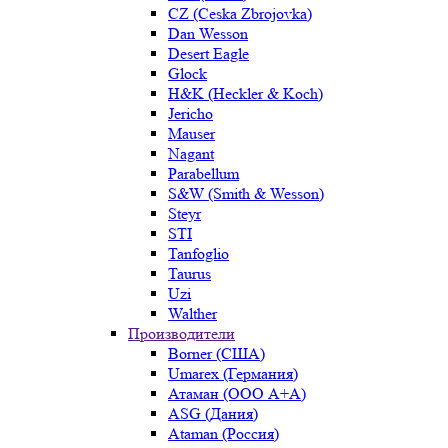
CZ (Ceska Zbrojovka)
Dan Wesson
Desert Eagle
Glock
H&K (Heckler & Koch)
Jericho
Mauser
Nagant
Parabellum
S&W (Smith & Wesson)
Steyr
STI
Tanfoglio
Taurus
Uzi
Walther
Производители
Borner (США)
Umarex (Германия)
Атаман (ООО А+А)
ASG (Дания)
Ataman (Россия)