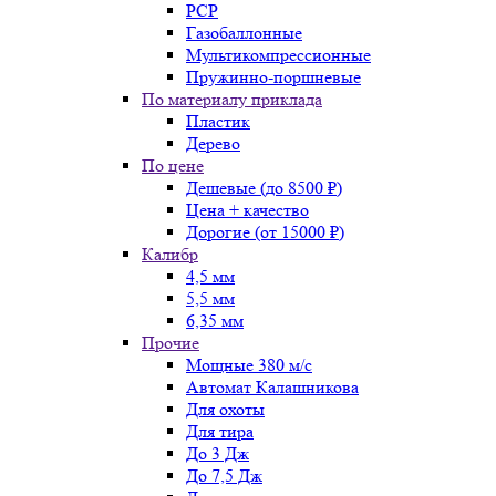
PCP
Газобаллонные
Мультикомпрессионные
Пружинно-поршневые
По материалу приклада
Пластик
Дерево
По цене
Дешевые (до 8500 ₽)
Цена + качество
Дорогие (от 15000 ₽)
Калибр
4,5 мм
5,5 мм
6,35 мм
Прочие
Мощные 380 м/с
Автомат Калашникова
Для охоты
Для тира
До 3 Дж
До 7,5 Дж