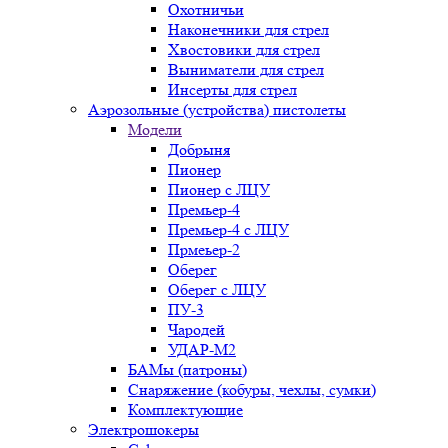
Охотничьи
Наконечники для стрел
Хвостовики для стрел
Выниматели для стрел
Инсерты для стрел
Аэрозольные (устройства) пистолеты
Модели
Добрыня
Пионер
Пионер с ЛЦУ
Премьер-4
Премьер-4 с ЛЦУ
Прмеьер-2
Оберег
Оберег с ЛЦУ
ПУ-3
Чародей
УДАР-М2
БАМы (патроны)
Снаряжение (кобуры, чехлы, сумки)
Комплектующие
Электрошокеры