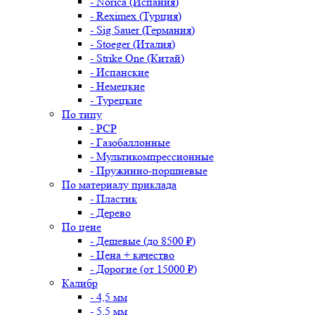
- Norica (Испания)
- Reximex (Турция)
- Sig Sauer (Германия)
- Stoeger (Италия)
- Strike One (Китай)
- Испанские
- Немецкие
- Турецкие
По типу
- PCP
- Газобаллонные
- Мультикомпрессионные
- Пружинно-поршневые
По материалу приклада
- Пластик
- Дерево
По цене
- Дешевые (до 8500 ₽)
- Цена + качество
- Дорогие (от 15000 ₽)
Калибр
- 4,5 мм
- 5,5 мм