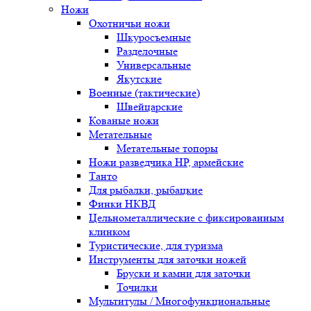
Ножи
Охотничьи ножи
Шкуросъемные
Разделочные
Универсальные
Якутские
Военные (тактические)
Швейцарские
Кованые ножи
Метательные
Метательные топоры
Ножи разведчика НР, армейские
Танто
Для рыбалки, рыбацкие
Финки НКВД
Цельнометаллические с фиксированным
клинком
Туристические, для туризма
Инструменты для заточки ножей
Бруски и камни для заточки
Точилки
Мультитулы / Многофункциональные