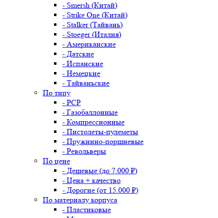
- Smersh (Китай)
- Strike One (Китай)
- Stalker (Тайвань)
- Stoeger (Италия)
- Американские
- Датские
- Испанские
- Немецкие
- Тайваньские
По типу
- PCP
- Газобаллонные
- Компрессионные
- Пистолеты-пулеметы
- Пружинно-поршневые
- Револьверы
По цене
- Дешевые (до 7.000 ₽)
- Цена + качество
- Дорогие (от 15.000 ₽)
По материалу корпуса
- Пластиковые