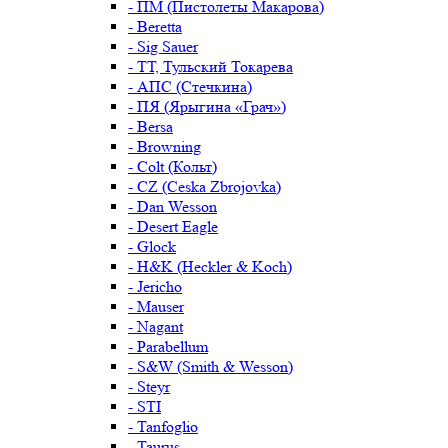
- ПМ (Пистолеты Макарова)
- Beretta
- Sig Sauer
- ТТ, Тульский Токарева
- АПС (Стечкина)
- ПЯ (Ярыгина «Грач»)
- Bersa
- Browning
- Colt (Кольт)
- CZ (Ceska Zbrojovka)
- Dan Wesson
- Desert Eagle
- Glock
- H&K (Heckler & Koch)
- Jericho
- Mauser
- Nagant
- Parabellum
- S&W (Smith & Wesson)
- Steyr
- STI
- Tanfoglio
- Taurus