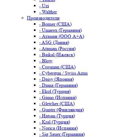
- Uzi
- Walther
Производители
- Borner (США)
- Umarex (Германия)
- Атаман (ООО А+А)
- ASG (Дания)
- Ataman (Россия)
- Baikal (Ижевск)
- Blow
- Crosman (США)
- Cybergun / Swiss Arms
- Daisy (Япония)
- Diana (Германия)
- Ekol (Турция)
- Gamo (Испания)
- Gletcher (США)
- Gunter (Финляндия)
- Hatsan (Турция)
- Kral (Турция)
- Norica (Испания)
- Sig Sauer (Германия)