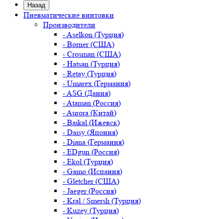
Назад
Пневматические винтовки
Производители
- Aselkon (Турция)
- Borner (США)
- Crosman (США)
- Hatsan (Турция)
- Retay (Турция)
- Umarex (Германия)
- ASG (Дания)
- Ataman (Россия)
- Aurora (Китай)
- Baikal (Ижевск)
- Daisy (Япония)
- Diana (Германия)
- EDgun (Россия)
- Ekol (Турция)
- Gamo (Испания)
- Gletcher (США)
- Jaeger (Россия)
- Kral / Smersh (Турция)
- Kuzey (Турция)