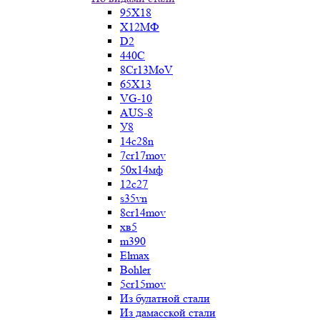
95Х18
Х12МФ
D2
440C
8Cr13MoV
65Х13
VG-10
AUS-8
У8
14c28n
7cr17mov
50х14мф
12c27
s35vn
8cr14mov
хв5
m390
Elmax
Bohler
5cr15mov
Из булатной стали
Из дамасской стали