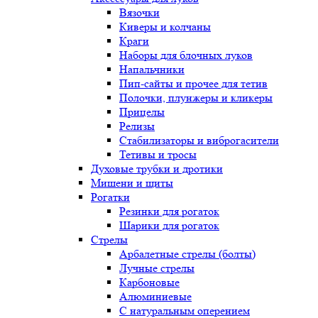
Вязочки
Киверы и колчаны
Краги
Наборы для блочных луков
Напальчники
Пип-сайты и прочее для тетив
Полочки, плунжеры и кликеры
Прицелы
Релизы
Стабилизаторы и виброгасители
Тетивы и тросы
Духовые трубки и дротики
Мишени и щиты
Рогатки
Резинки для рогаток
Шарики для рогаток
Стрелы
Арбалетные стрелы (болты)
Лучные стрелы
Карбоновые
Алюминиевые
С натуральным оперением