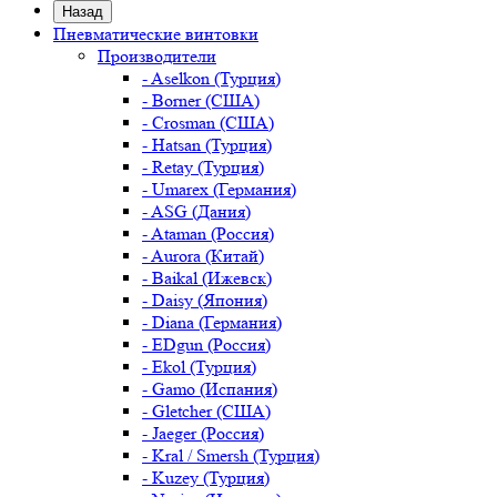
Назад
Пневматические винтовки
Производители
- Aselkon (Турция)
- Borner (США)
- Crosman (США)
- Hatsan (Турция)
- Retay (Турция)
- Umarex (Германия)
- ASG (Дания)
- Ataman (Россия)
- Aurora (Китай)
- Baikal (Ижевск)
- Daisy (Япония)
- Diana (Германия)
- EDgun (Россия)
- Ekol (Турция)
- Gamo (Испания)
- Gletcher (США)
- Jaeger (Россия)
- Kral / Smersh (Турция)
- Kuzey (Турция)