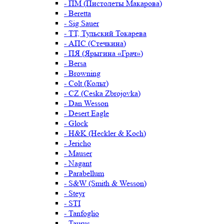
- ПМ (Пистолеты Макарова)
- Beretta
- Sig Sauer
- ТТ, Тульский Токарева
- АПС (Стечкина)
- ПЯ (Ярыгина «Грач»)
- Bersa
- Browning
- Colt (Кольт)
- CZ (Ceska Zbrojovka)
- Dan Wesson
- Desert Eagle
- Glock
- H&K (Heckler & Koch)
- Jericho
- Mauser
- Nagant
- Parabellum
- S&W (Smith & Wesson)
- Steyr
- STI
- Tanfoglio
- Taurus