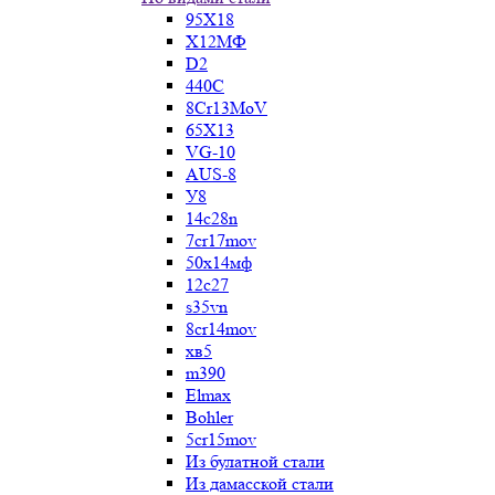
95Х18
Х12МФ
D2
440C
8Cr13MoV
65Х13
VG-10
AUS-8
У8
14c28n
7cr17mov
50х14мф
12c27
s35vn
8cr14mov
хв5
m390
Elmax
Bohler
5cr15mov
Из булатной стали
Из дамасской стали