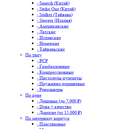
- Smersh (Китай)
- Strike One (Китай)
- Stalker (Тайвань)
- Stoeger (Италия)
- Американские
- Датские
- Испанские
- Немецкие
- Тайваньские
По типу
- PCP
- Газобаллонные
- Компрессионные
- Пистолеты-пулеметы
- Пружинно-поршневые
- Револьверы
По цене
- Дешевые (до 7.000 ₽)
- Цена + качество
- Дорогие (от 15.000 ₽)
По материалу корпуса
- Пластиковые