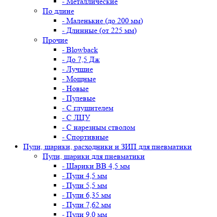
- Металлические
По длине
- Маленькие (до 200 мм)
- Длинные (от 225 мм)
Прочие
- Blowback
- До 7,5 Дж
- Лучшие
- Мощные
- Новые
- Пулевые
- С глушителем
- С ЛЦУ
- С нарезным стволом
- Спортивные
Пули, шарики, расходники и ЗИП для пневматики
Пули, шарики для пневматики
- Шарики BB 4,5 мм
- Пули 4,5 мм
- Пули 5,5 мм
- Пули 6,35 мм
- Пули 7,62 мм
- Пули 9,0 мм