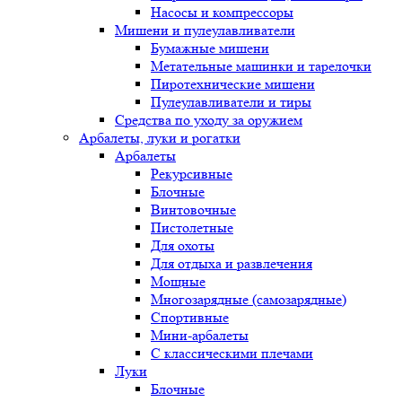
Насосы и компрессоры
Мишени и пулеулавливатели
Бумажные мишени
Метательные машинки и тарелочки
Пиротехнические мишени
Пулеулавливатели и тиры
Средства по уходу за оружием
Арбалеты, луки и рогатки
Арбалеты
Рекурсивные
Блочные
Винтовочные
Пистолетные
Для охоты
Для отдыха и развлечения
Мощные
Многозарядные (самозарядные)
Спортивные
Мини-арбалеты
С классическими плечами
Луки
Блочные