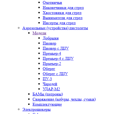
Охотничьи
Наконечники для стрел
Хвостовики для стрел
Выниматели для стрел
Инсерты для стрел
Аэрозольные (устройства) пистолеты
Модели
Добрыня
Пионер
Пионер с ЛЦУ
Премьер-4
Премьер-4 с ЛЦУ
Прмеьер-2
Оберег
Оберег с ЛЦУ
ПУ-3
Чародей
УДАР-М2
БАМы (патроны)
Снаряжение (кобуры, чехлы, сумки)
Комплектующие
Электрошокеры