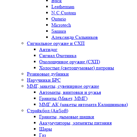
Buck
Leatherman
N.C.Custom
Ontario
Microtech
Samura
Александр Сальников
Сигнальное оружие и СХП
Антидог
Сигнал Охотника
Охолощенное оружие (СХП)
Холостые (светошумовые) патроны
Резиновые дубинки
Наручники БРС
ММГ, макеты, сувенирное оружие
Автоматы, винтовки и ружья
Гранаты (Макет, ММГ)
ММГ АК (макеты автомата Калашникова)
Страйкбол (AirSoft)
Гранаты, дымовые шашки
Аккумуляторы, элементы питания
Шары
Газ