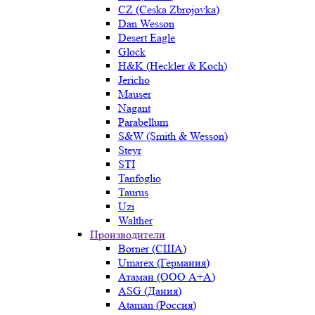
CZ (Ceska Zbrojovka)
Dan Wesson
Desert Eagle
Glock
H&K (Heckler & Koch)
Jericho
Mauser
Nagant
Parabellum
S&W (Smith & Wesson)
Steyr
STI
Tanfoglio
Taurus
Uzi
Walther
Производители
Borner (США)
Umarex (Германия)
Атаман (ООО А+А)
ASG (Дания)
Ataman (Россия)