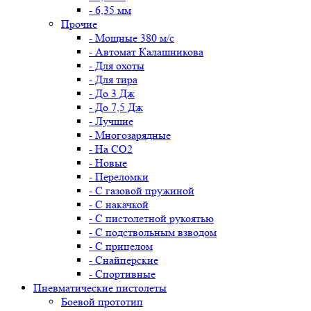
- 6,35 мм
Прочие
- Мощные 380 м/с
- Автомат Калашникова
- Для охоты
- Для тира
- До 3 Дж
- До 7,5 Дж
- Лучшие
- Многозарядные
- На CO2
- Новые
- Переломки
- С газовой пружиной
- С накачкой
- С пистолетной рукоятью
- С подствольным взводом
- С прицелом
- Снайперские
- Спортивные
Пневматические пистолеты
Боевой прототип