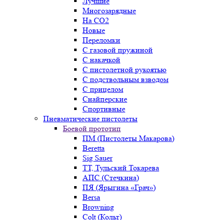
Лучшие
Многозарядные
На CO2
Новые
Переломки
С газовой пружиной
С накачкой
С пистолетной рукоятью
С подствольным взводом
С прицелом
Снайперские
Спортивные
Пневматические пистолеты
Боевой прототип
ПМ (Пистолеты Макарова)
Beretta
Sig Sauer
ТТ, Тульский Токарева
АПС (Стечкина)
ПЯ (Ярыгина «Грач»)
Bersa
Browning
Colt (Кольт)