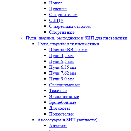
Новые
Пулевые
С глушителем
С ЛЦУ
С нарезным стволом
Спортивные
Пули, шарики, расходники и ЗИП для пневматики
Пули, шарики для пневматики
Шарики BB 4,5 мм
Пули 4,5 мм
Пули 5,5 мм
Пули 6,35 мм
Пули 7,62 мм
Пули 9,0 мм
Светошумовые
Тяжелые
Экспансивные
Бронебойные
Для охоты
Полнотелые
Аксессуары и ЗИП (запчасти)
Антабки