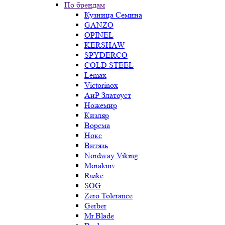
По брендам
Кузница Семина
GANZO
OPINEL
KERSHAW
SPYDERCO
COLD STEEL
Lemax
Victorinox
АиР Златоуст
Ножемир
Кизляр
Ворсма
Нокс
Витязь
Nordway Viking
Morakniv
Ruike
SOG
Zero Tolerance
Gerber
Mr.Blade