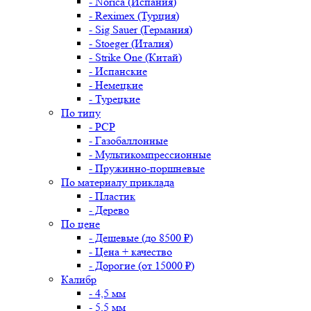
- Norica (Испания)
- Reximex (Турция)
- Sig Sauer (Германия)
- Stoeger (Италия)
- Strike One (Китай)
- Испанские
- Немецкие
- Турецкие
По типу
- PCP
- Газобаллонные
- Мультикомпрессионные
- Пружинно-поршневые
По материалу приклада
- Пластик
- Дерево
По цене
- Дешевые (до 8500 ₽)
- Цена + качество
- Дорогие (от 15000 ₽)
Калибр
- 4,5 мм
- 5,5 мм