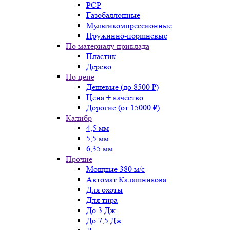
PCP
Газобаллонные
Мультикомпрессионные
Пружинно-поршневые
По материалу приклада
Пластик
Дерево
По цене
Дешевые (до 8500 ₽)
Цена + качество
Дорогие (от 15000 ₽)
Калибр
4,5 мм
5,5 мм
6,35 мм
Прочие
Мощные 380 м/с
Автомат Калашникова
Для охоты
Для тира
До 3 Дж
До 7,5 Дж