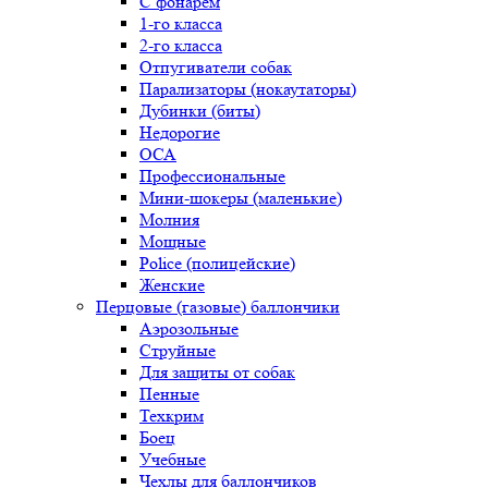
С фонарем
1-го класса
2-го класса
Отпугиватели собак
Парализаторы (нокаутаторы)
Дубинки (биты)
Недорогие
ОСА
Профессиональные
Мини-шокеры (маленькие)
Молния
Мощные
Police (полицейские)
Женские
Перцовые (газовые) баллончики
Аэрозольные
Струйные
Для защиты от собак
Пенные
Техкрим
Боец
Учебные
Чехлы для баллончиков