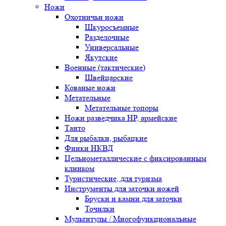
Ножи
Охотничьи ножи
Шкуросъемные
Разделочные
Универсальные
Якутские
Военные (тактические)
Швейцарские
Кованые ножи
Метательные
Метательные топоры
Ножи разведчика НР, армейские
Танто
Для рыбалки, рыбацкие
Финки НКВД
Цельнометаллические с фиксированным
клинком
Туристические, для туризма
Инструменты для заточки ножей
Бруски и камни для заточки
Точилки
Мультитулы / Многофункциональные