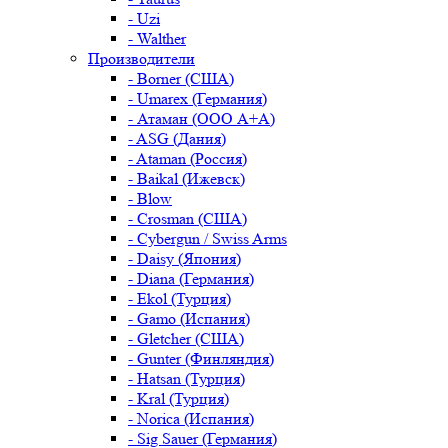
- Uzi
- Walther
Производители
- Borner (США)
- Umarex (Германия)
- Атаман (ООО А+А)
- ASG (Дания)
- Ataman (Россия)
- Baikal (Ижевск)
- Blow
- Crosman (США)
- Cybergun / Swiss Arms
- Daisy (Япония)
- Diana (Германия)
- Ekol (Турция)
- Gamo (Испания)
- Gletcher (США)
- Gunter (Финляндия)
- Hatsan (Турция)
- Kral (Турция)
- Norica (Испания)
- Sig Sauer (Германия)