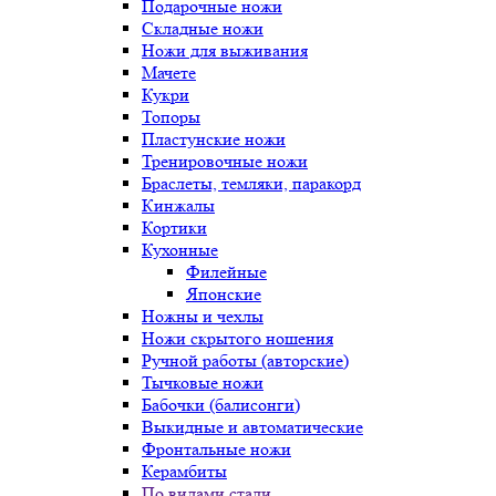
Подарочные ножи
Складные ножи
Ножи для выживания
Мачете
Кукри
Топоры
Пластунские ножи
Тренировочные ножи
Браслеты, темляки, паракорд
Кинжалы
Кортики
Кухонные
Филейные
Японские
Ножны и чехлы
Ножи скрытого ношения
Ручной работы (авторские)
Тычковые ножи
Бабочки (балисонги)
Выкидные и автоматические
Фронтальные ножи
Керамбиты
По видами стали