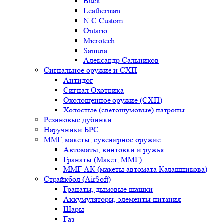
Buck
Leatherman
N.C.Custom
Ontario
Microtech
Samura
Александр Сальников
Сигнальное оружие и СХП
Антидог
Сигнал Охотника
Охолощенное оружие (СХП)
Холостые (светошумовые) патроны
Резиновые дубинки
Наручники БРС
ММГ, макеты, сувенирное оружие
Автоматы, винтовки и ружья
Гранаты (Макет, ММГ)
ММГ АК (макеты автомата Калашникова)
Страйкбол (AirSoft)
Гранаты, дымовые шашки
Аккумуляторы, элементы питания
Шары
Газ