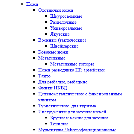
Ножи
Охотничьи ножи
Шкуросъемные
Разделочные
Универсальные
Якутские
Военные (тактические)
Швейцарские
Кованые ножи
Метательные
Метательные топоры
Ножи разведчика НР, армейские
Танто
Для рыбалки, рыбацкие
Финки НКВД
Цельнометаллические с фиксированным
клинком
Туристические, для туризма
Инструменты для заточки ножей
Бруски и камни для заточки
Точилки
Мультитулы / Многофункциональные