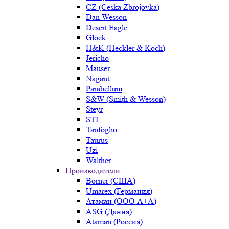
CZ (Ceska Zbrojovka)
Dan Wesson
Desert Eagle
Glock
H&K (Heckler & Koch)
Jericho
Mauser
Nagant
Parabellum
S&W (Smith & Wesson)
Steyr
STI
Tanfoglio
Taurus
Uzi
Walther
Производители
Borner (США)
Umarex (Германия)
Атаман (ООО А+А)
ASG (Дания)
Ataman (Россия)