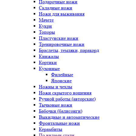
Подарочные ножи
Складные ножи
Ножи для выживания
Мачете
Кукри
Топоры
Пластунские ножи
Тренировочные ножи
Браслеты, темляки, паракорд
Кинжалы
Кортики
Кухонные
Филейные
Японские
Ножны и чехлы
Ножи скрытого ношения
Ручной работы (авторские)
Тычковые ножи
Бабочки (балисонги)
Выкидные и автоматические
Фронтальные ножи
Керамбиты
По видами стали