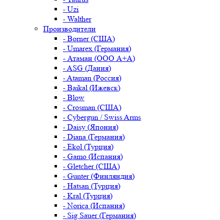
- Uzi
- Walther
Производители
- Borner (США)
- Umarex (Германия)
- Атаман (ООО А+А)
- ASG (Дания)
- Ataman (Россия)
- Baikal (Ижевск)
- Blow
- Crosman (США)
- Cybergun / Swiss Arms
- Daisy (Япония)
- Diana (Германия)
- Ekol (Турция)
- Gamo (Испания)
- Gletcher (США)
- Gunter (Финляндия)
- Hatsan (Турция)
- Kral (Турция)
- Norica (Испания)
- Sig Sauer (Германия)