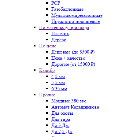
PCP
Газобаллонные
Мультикомпрессионные
Пружинно-поршневые
По материалу приклада
Пластик
Дерево
По цене
Дешевые (до 8500 ₽)
Цена + качество
Дорогие (от 15000 ₽)
Калибр
4,5 мм
5,5 мм
6,35 мм
Прочие
Мощные 380 м/с
Автомат Калашникова
Для охоты
Для тира
До 3 Дж
До 7,5 Дж