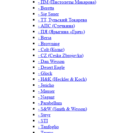
- ПМ (Пистолеты Макарова)
- Beretta
- Sig Sauer
- ТТ, Тульский Токарева
- АПС (Стечкина)
- ПЯ (Ярыгина «Грач»)
- Bersa
- Browning
- Colt (Кольт)
- CZ (Ceska Zbrojovka)
- Dan Wesson
- Desert Eagle
- Glock
- H&K (Heckler & Koch)
- Jericho
- Mauser
- Nagant
- Parabellum
- S&W (Smith & Wesson)
- Steyr
- STI
- Tanfoglio
- Taurus