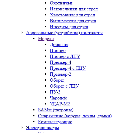
Охотничьи
Наконечники для стрел
Хвостовики для стрел
Выниматели для стрел
Инсерты для стрел
Аэрозольные (устройства) пистолеты
Модели
Добрыня
Пионер
Пионер с ЛЦУ
Премьер-4
Премьер-4 с ЛЦУ
Прмеьер-2
Оберег
Оберег с ЛЦУ
ПУ-3
Чародей
УДАР-М2
БАМы (патроны)
Снаряжение (кобуры, чехлы, сумки)
Комплектующие
Электрошокеры