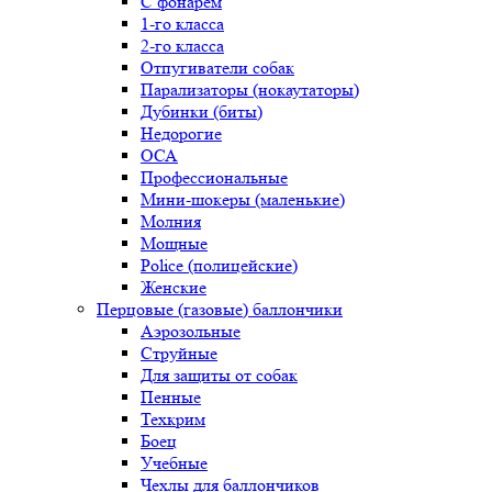
С фонарем
1-го класса
2-го класса
Отпугиватели собак
Парализаторы (нокаутаторы)
Дубинки (биты)
Недорогие
ОСА
Профессиональные
Мини-шокеры (маленькие)
Молния
Мощные
Police (полицейские)
Женские
Перцовые (газовые) баллончики
Аэрозольные
Струйные
Для защиты от собак
Пенные
Техкрим
Боец
Учебные
Чехлы для баллончиков