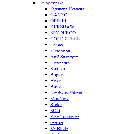
По брендам
Кузница Семина
GANZO
OPINEL
KERSHAW
SPYDERCO
COLD STEEL
Lemax
Victorinox
АиР Златоуст
Ножемир
Кизляр
Ворсма
Нокс
Витязь
Nordway Viking
Morakniv
Ruike
SOG
Zero Tolerance
Gerber
Mr.Blade