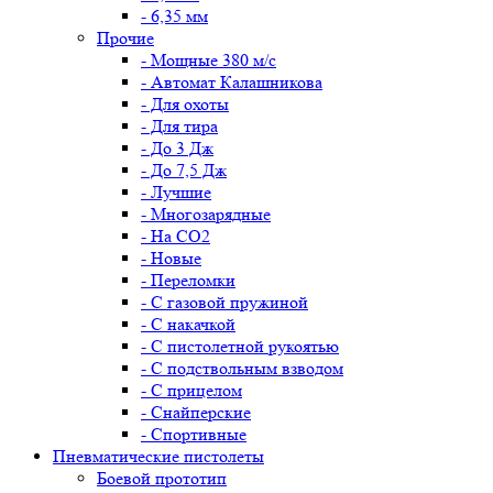
- 6,35 мм
Прочие
- Мощные 380 м/с
- Автомат Калашникова
- Для охоты
- Для тира
- До 3 Дж
- До 7,5 Дж
- Лучшие
- Многозарядные
- На CO2
- Новые
- Переломки
- С газовой пружиной
- С накачкой
- С пистолетной рукоятью
- С подствольным взводом
- С прицелом
- Снайперские
- Спортивные
Пневматические пистолеты
Боевой прототип