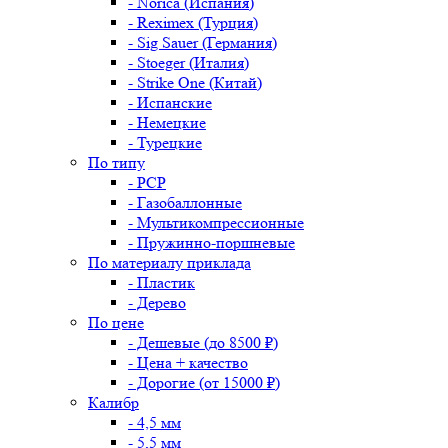
- Norica (Испания)
- Reximex (Турция)
- Sig Sauer (Германия)
- Stoeger (Италия)
- Strike One (Китай)
- Испанские
- Немецкие
- Турецкие
По типу
- PCP
- Газобаллонные
- Мультикомпрессионные
- Пружинно-поршневые
По материалу приклада
- Пластик
- Дерево
По цене
- Дешевые (до 8500 ₽)
- Цена + качество
- Дорогие (от 15000 ₽)
Калибр
- 4,5 мм
- 5,5 мм