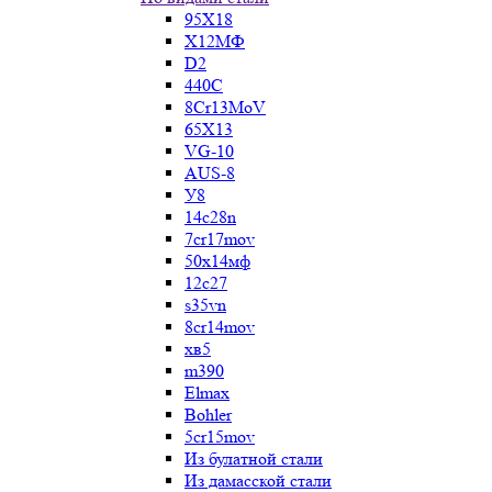
95Х18
Х12МФ
D2
440C
8Cr13MoV
65Х13
VG-10
AUS-8
У8
14c28n
7cr17mov
50х14мф
12c27
s35vn
8cr14mov
хв5
m390
Elmax
Bohler
5cr15mov
Из булатной стали
Из дамасской стали