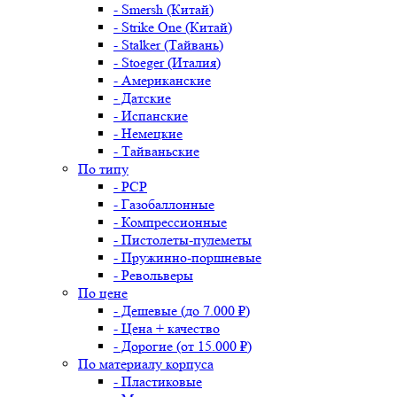
- Smersh (Китай)
- Strike One (Китай)
- Stalker (Тайвань)
- Stoeger (Италия)
- Американские
- Датские
- Испанские
- Немецкие
- Тайваньские
По типу
- PCP
- Газобаллонные
- Компрессионные
- Пистолеты-пулеметы
- Пружинно-поршневые
- Револьверы
По цене
- Дешевые (до 7.000 ₽)
- Цена + качество
- Дорогие (от 15.000 ₽)
По материалу корпуса
- Пластиковые