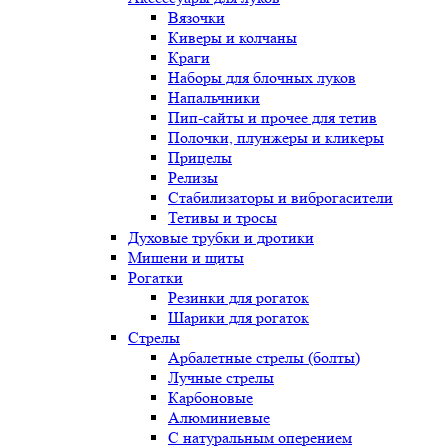
Вязочки
Киверы и колчаны
Краги
Наборы для блочных луков
Напальчники
Пип-сайты и прочее для тетив
Полочки, плунжеры и кликеры
Прицелы
Релизы
Стабилизаторы и виброгасители
Тетивы и тросы
Духовые трубки и дротики
Мишени и щиты
Рогатки
Резинки для рогаток
Шарики для рогаток
Стрелы
Арбалетные стрелы (болты)
Лучные стрелы
Карбоновые
Алюминиевые
С натуральным оперением