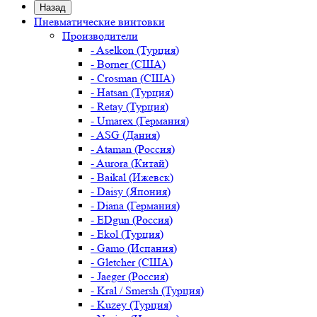
Назад
Пневматические винтовки
Производители
- Aselkon (Турция)
- Borner (США)
- Crosman (США)
- Hatsan (Турция)
- Retay (Турция)
- Umarex (Германия)
- ASG (Дания)
- Ataman (Россия)
- Aurora (Китай)
- Baikal (Ижевск)
- Daisy (Япония)
- Diana (Германия)
- EDgun (Россия)
- Ekol (Турция)
- Gamo (Испания)
- Gletcher (США)
- Jaeger (Россия)
- Kral / Smersh (Турция)
- Kuzey (Турция)