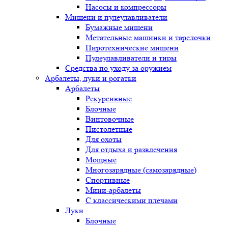
Насосы и компрессоры
Мишени и пулеулавливатели
Бумажные мишени
Метательные машинки и тарелочки
Пиротехнические мишени
Пулеулавливатели и тиры
Средства по уходу за оружием
Арбалеты, луки и рогатки
Арбалеты
Рекурсивные
Блочные
Винтовочные
Пистолетные
Для охоты
Для отдыха и развлечения
Мощные
Многозарядные (самозарядные)
Спортивные
Мини-арбалеты
С классическими плечами
Луки
Блочные