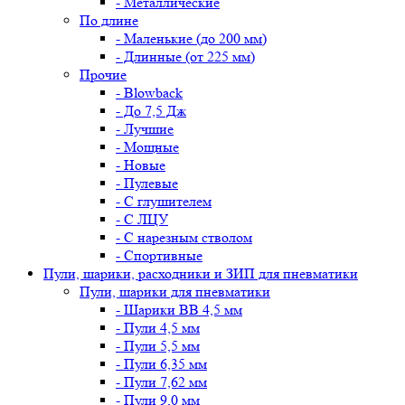
- Металлические
По длине
- Маленькие (до 200 мм)
- Длинные (от 225 мм)
Прочие
- Blowback
- До 7,5 Дж
- Лучшие
- Мощные
- Новые
- Пулевые
- С глушителем
- С ЛЦУ
- С нарезным стволом
- Спортивные
Пули, шарики, расходники и ЗИП для пневматики
Пули, шарики для пневматики
- Шарики BB 4,5 мм
- Пули 4,5 мм
- Пули 5,5 мм
- Пули 6,35 мм
- Пули 7,62 мм
- Пули 9,0 мм