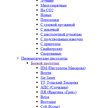
Лучшие
Многозарядные
На CO2
Новые
Переломки
С газовой пружиной
С накачкой
С пистолетной рукоятью
С подствольным взводом
С прицелом
Снайперские
Спортивные
Пневматические пистолеты
Боевой прототип
ПМ (Пистолеты Макарова)
Beretta
Sig Sauer
ТТ, Тульский Токарева
АПС (Стечкина)
ПЯ (Ярыгина «Грач»)
Bersa
Browning
Colt (Кольт)