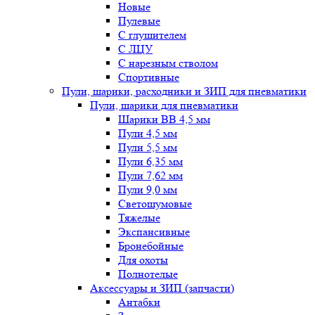
Новые
Пулевые
С глушителем
С ЛЦУ
С нарезным стволом
Спортивные
Пули, шарики, расходники и ЗИП для пневматики
Пули, шарики для пневматики
Шарики BB 4,5 мм
Пули 4,5 мм
Пули 5,5 мм
Пули 6,35 мм
Пули 7,62 мм
Пули 9,0 мм
Светошумовые
Тяжелые
Экспансивные
Бронебойные
Для охоты
Полнотелые
Аксессуары и ЗИП (запчасти)
Антабки